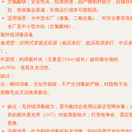
次氯酸钠
：安全性高，投加简便，副产物相对较少，但储存
短，有效氯会衰减，长期运行成本可能较高。
适用场景
：大中型水厂（液氯、二氧化氯）、对安全要求高
水厂及中小型水站（次氯酸钠）。
. 紫外线消毒设备
设备类型
：封闭式管道反应器（低压汞灯、低压高强汞灯、中压
灯）。
工作原理
：利用紫外光（主要是254nm波长）破坏微生物的
NA/RNA，使其失去活性。
优缺点
：
优点
：瞬间消毒，无化学残留，不产生消毒副产物，对隐孢子虫
贾第鞭毛虫灭活效果极佳。
缺点
：无持续消毒能力，需与氯结合使用以保证管网余氯；
质的紫外透光率（UVT）对效果影响大；灯管有寿命，需定
更换。
适用场景
：作为初级消毒或补充消毒，特别适用于对化学副