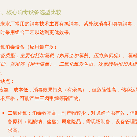
一、核心消毒设备选型比较
自来水厂常用的消毒技术主要有氯消毒、紫外线消毒和臭氧消毒
有时采用组合工艺以达到更优效果。
. 氯消毒设备（应用最广泛）
设备类型
：主要包括
加氯机
（如真空加氯机、压力加氯机）、
氯瓶
吨桶
、
蒸发器
（用于液氯）、
二氧化氯发生器
、
次氯酸钠投加系
等。
优缺点
：
液氯
：成本低，消毒效果持久（有余氯），但危险性高，储存运
要求严格，可能产生三卤甲烷等副产物。
二氧化氯
：消毒效率高，副产物较少，对隐孢子虫有效，但
备原料（氯酸钠、盐酸）属危险品，需现场制备，设备管理
求高。