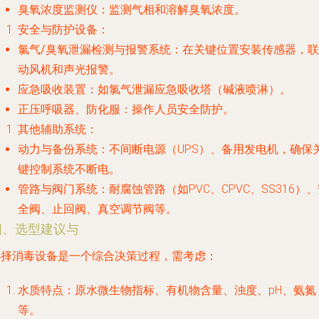
臭氧浓度监测仪
：监测气相和溶解臭氧浓度。
安全与防护设备
：
氯气/臭氧泄漏检测与报警系统
：在关键位置安装传感器，联
动风机和声光报警。
应急吸收装置
：如氯气泄漏应急吸收塔（碱液喷淋）。
正压呼吸器、防化服
：操作人员安全防护。
其他辅助系统
：
动力与备份系统
：不间断电源（UPS）、备用发电机，确保
键控制系统不断电。
管路与阀门系统
：耐腐蚀管路（如PVC、CPVC、SS316）
全阀、止回阀、真空调节阀等。
四、选型建议与
选择消毒设备是一个综合决策过程，需考虑：
水质特点
：原水微生物指标、有机物含量、浊度、pH、氨氮
等。