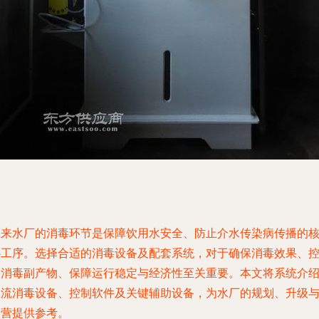
自来水厂的消毒环节是保障饮用水安全、防止介水传染病传播的
心工序。选择合适的消毒设备及配套系统，对于确保消毒效果、
制消毒副产物、保障运行稳定与经济性至关重要。本文将系统介
主流消毒设备、控制软件及关键辅助设备，为水厂的规划、升级
运营提供参考。