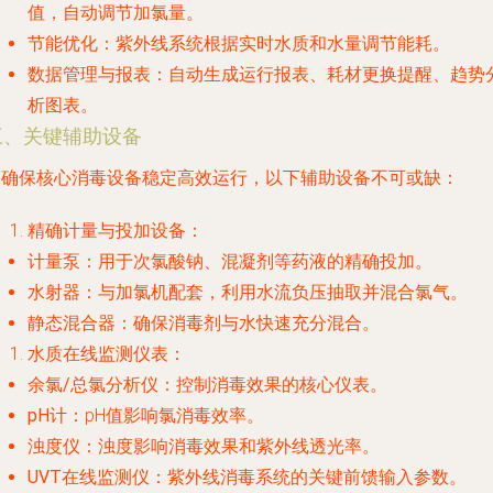
值，自动调节加氯量。
节能优化
：紫外线系统根据实时水质和水量调节能耗。
数据管理与报表
：自动生成运行报表、耗材更换提醒、趋势
析图表。
三、关键辅助设备
为确保核心消毒设备稳定高效运行，以下辅助设备不可或缺：
精确计量与投加设备
：
计量泵
：用于次氯酸钠、混凝剂等药液的精确投加。
水射器
：与加氯机配套，利用水流负压抽取并混合氯气。
静态混合器
：确保消毒剂与水快速充分混合。
水质在线监测仪表
：
余氯/总氯分析仪
：控制消毒效果的核心仪表。
pH计
：pH值影响氯消毒效率。
浊度仪
：浊度影响消毒效果和紫外线透光率。
UVT在线监测仪
：紫外线消毒系统的关键前馈输入参数。