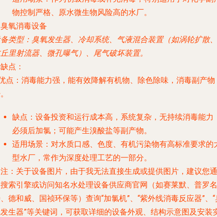
物控制严格、原水微生物风险高的水厂。
. 臭氧消毒设备
设备类型
：臭氧发生器、冷却系统、气液混合装置（如涡轮扩散
文丘里射流器、微孔曝气）、尾气破坏装置。
优缺点
：
优点
：消毒能力强，能有效降解有机物、除色除味，消毒副产物
少。
缺点
：设备投资和运行成本高，系统复杂，无持续消毒能力
必须后加氯；可能产生溴酸盐等副产物。
适用场景
：对水质口感、色度、有机污染物有高标准要求的
型水厂，常作为深度处理工艺的一部分。
（注：关于设备图片，由于我无法直接生成或提供图片，建议您
过搜索引擎或访问知名水处理设备供应商官网（如赛莱默、普罗
、德和威、国祯环保等）查询“加氯机”、“紫外线消毒反应器”、“
氧发生器”等关键词，可获取详细的设备外观、结构示意图及安装