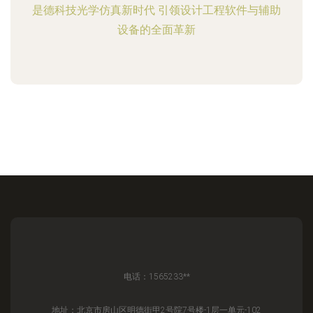
是德科技光学仿真新时代 引领设计工程软件与辅助
设备的全面革新
电话：1565233**
地址：北京市房山区明德街甲2号院7号楼-1层一单元-102